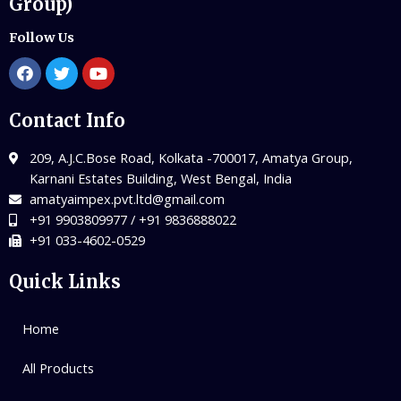
Group)
Follow Us
Contact Info
209, A.J.C.Bose Road, Kolkata -700017, Amatya Group,
Karnani Estates Building, West Bengal, India
amatyaimpex.pvt.ltd@gmail.com
+91 9903809977 / +91 9836888022
+91 033-4602-0529
Quick Links
Home
All Products