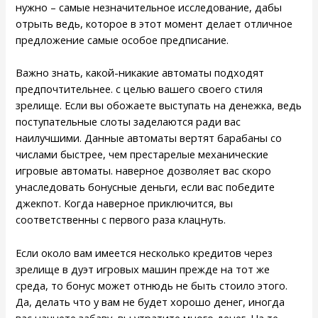
нужно – самые незначительное исследование, дабы
отрыть ведь, которое в этот момент делает отличное
предложение самые особое предписание.
Важно знать, какой-никакие автоматы подходят
предпочтительнее. с целью вашего своего стиля
зрелище. Если вы обожаете выступать на денежка, ведь
поступательные слоты заделаются ради вас
наилучшими. Данные автоматы вертят барабаны со
числами быстрее, чем престарелые механические
игровые автоматы. наверное дозволяет вас скоро
унаследовать бонусные деньги, если вас победите
джекпот. Когда наверное приключится, вы
соответственны с первого раза клацнуть.
Если около вам имеется несколько кредитов через
зрелище в дуэт игровых машин прежде на тот же
среда, то бонус может отнюдь не быть стоило этого.
Да, делать что у вам не будет хорошо денег, иногда
вас начнете забаву, вы утратите много денег. На те