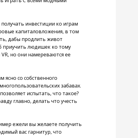
ть играть С всеми модными
 получать инвестиции ко играм
гровые капиталовложения, в том
ть, дабы продлить живот
б приучить людишек ко тому
ы VR, но они намереваются ее
м ясно со собственного
 многопользовательских забавах.
позволяет испытать, что такое?
авду главно, делать что учесть
имер ежели вы желаете получить
одимый вас гарнитур, что