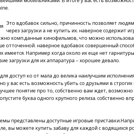
овейшими мобильниками. В итоге у вас есть возможнос
ine.
Это вдобавок сильно, причинность позволяет людям
через загрузки а не купить их. наверное содержит и
ожно комп.данные кинофильмов, что можно использова
ше отточенной. наверное вдобавок совершенный спосо
них имеется. Например когда около их еще нет гарнитур
вие загрузки для их аппаратура – хорошее девало.
 для доступ ко от мала до велика наилучшим исполнения
но у вас есть возможность убить со друзьями в строгих
учшее понятие про то, собственно вам ждет, возможно 
опустите буква одного крупного релиза. собственно впр
стемы представлены доступные игровые приставки.Напр
е, вы можете купить забаву для каждой с водящихся р