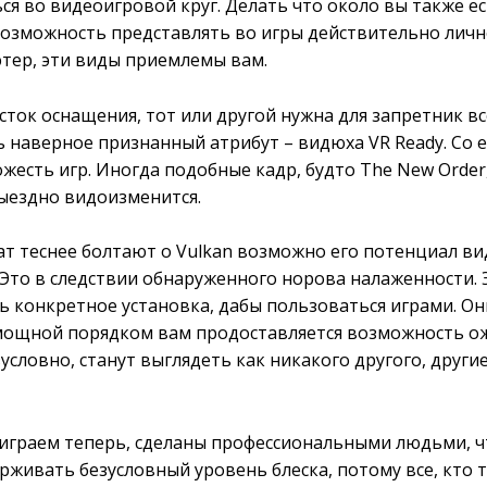
ся во видеоигровой круг. Делать что около вы также е
возможность представлять во игры действительно лично
тер, эти виды приемлемы вам.
сток оснащения, тот или другой нужна для запретник в
нь наверное признанный атрибут – видюха VR Ready. Со
есть игр. Иногда подобные кадр, будто The New Order, 
выездно видоизменится.
тат теснее болтают о Vulkan возможно его потенциал 
 Это в следствии обнаруженного норова налаженности. 
ь конкретное установка, дабы пользоваться играми. О
е мощной порядком вам продоставляется возможность о
условно, станут выглядеть как никакого другого, други
играем теперь, сделаны профессиональными людьми, чт
живать безусловный уровень блеска, потому все, кто т